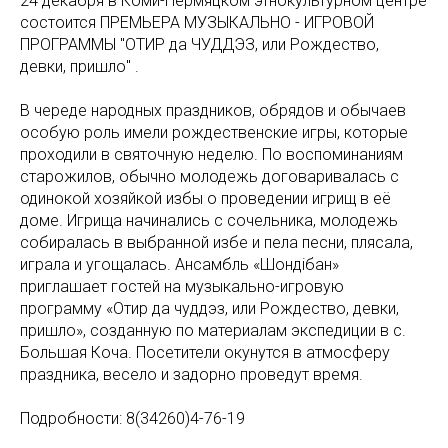
24 декабря в Коми-Пермяцком этнокультурном центре
состоится ПРЕМЬЕРА МУЗЫКАЛЬНО - ИГРОВОЙ
ПРОГРАММЫ "ОТИР да ЧУДДЭЗ, или Рождество,
девки, пришло" .
В череде народных праздников, обрядов и обычаев
особую роль имели рождественские игры, которые
проходили в святочную неделю. По воспоминаниям
старожилов, обычно молодежь договаривалась с
одинокой хозяйкой избы о проведении игрищ в еë
доме. Игрища начинались с сочельника, молодежь
собиралась в выбранной избе и пела песни, плясала,
играла и угощалась. Ансамбль «Шондiбан»
приглашает гостей на музыкально-игровую
программу «Отир да чуддэз, или Рождество, девки,
пришло», созданную по материалам экспедиции в с.
Большая Коча. Посетители окунутся в атмосферу
праздника, весело и задорно проведут время.
Подробности: 8(34260)4-76-19