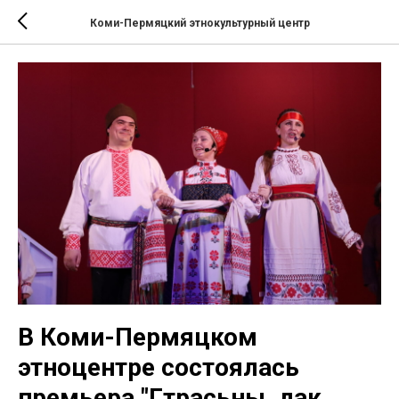
Коми-Пермяцкий этнокультурный центр
В Коми-Пермяцком
этноцентре состоялась
премьера "Гӧтрасьны, дак