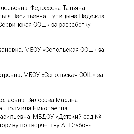
лерьевна, Федосеева Татьяна
льга Васильевна, Тупицына Надежда
Сервинская ООШ» за разработку
вановна, МБОУ «Сепольская ООШ» за
тровна, МБОУ «Сепольская ООШ» за
колаевна, Вилесова Марина
ва Людмила Николаевна,
Васильевна, МБДОУ «Детский сад №
торину по творчеству А.Н.Зубова.