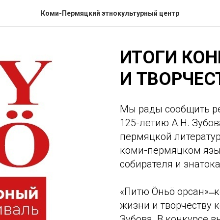
Коми-Пермяцкий этнокультурный центр
ИТОГИ КОН
И ТВОРЧЕС
Мы рады сообщить р
125-летию А.Н. Зубо
пермяцкой литератур
коми-пермяцком язык
собирателя и знаток
«Питю Öньö орсан» ̶ 
жизни и творчеству 
Зубова. В конкурсе в