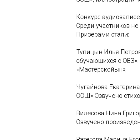
Конкурс аудиозаписе
Среди участников не
Призёрами стали:
Тупицын Илья Петро
обучающихся с ОВЗ».
«Мастерскöйын»;
Чугайнова Екатерина
ООШ» Озвучено стихо
Вилесова Нина Григ
Озвучено произведен
Ратегова Марина Егор