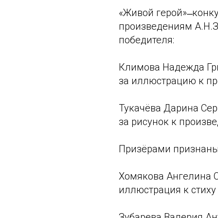
«Живой герой» ̶ кон
произведениям А.Н.З
победителя:
Климова Надежда Гр
за иллюстрацию к пр
Тукачёва Дарина Се
за рисунок к произв
Призёрами признаны
Хомякова Ангелина С
иллюстрация к стиху 
Зубарева Валерия Ан