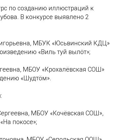
курс по созданию иллюстраций к
убова. В конкурсе выявлено 2
игорьевна, МБУК «Юсьвинский КДЦ»
оизведению «Виль туй вылöт»;
ргеевна, МБОУ «Крохалёвская СОШ»
едению «Шудтöм».
:
ергеевна, МБОУ «Кочёвская СОШ»,
«На покосе»;
тоновна, МБОУ «Сепольская ООШ»,