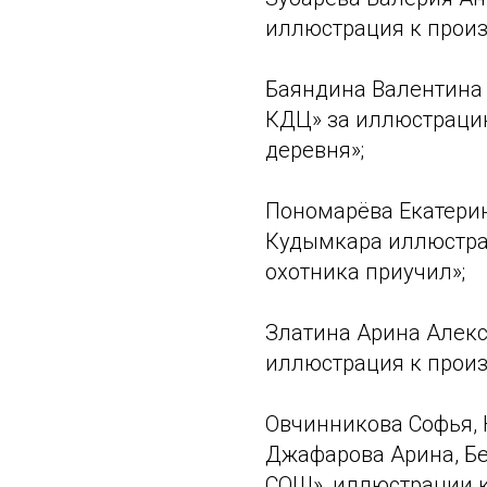
иллюстрация к прои
Баяндина Валентина
КДЦ» за иллюстраци
деревня»;
Пономарёва Екатерин
Кудымкара иллюстра
охотника приучил»;
Златина Арина Алекс
иллюстрация к прои
Овчинникова Софья, 
Джафарова Арина, Б
СОШ», иллюстрации к