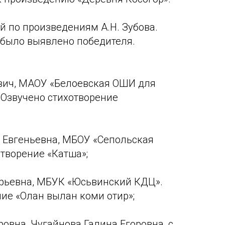
й по произведениям А.Н. Зубова.
 было выявлено победителя.
вич, МАОУ «Белоевская ОШИ для
 Озвучено стихотворение
 Евгеньевна, МБОУ «Сепольская
творение «Катша»;
орьевна, МБУК «Юсьвинский КДЦ».
ие «Олан вылан коми отир»;
овна, Чугайнова Галина Егоровна, с.