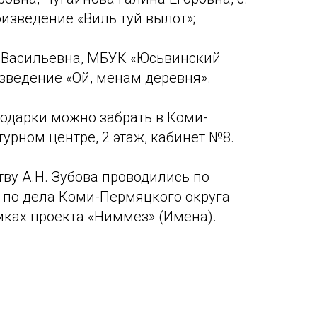
оизведение «Виль туй вылöт»;
 Васильевна, МБУК «Юсьвинский
зведение «Ой, менам деревня».
одарки можно забрать в Коми-
урном центре, 2 этаж, кабинет №8.
тву А.Н. Зубова проводились по
 по дела Коми-Пермяцкого округа
мках проекта «Ниммез» (Имена).