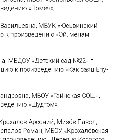
зведению «Помеч»;
 Васильевна, МБУК «Юсьвинский
ю к произведению «Ой, менам
а, МБДОУ «Детский сад №22» г.
цию к произведению «Как заяц Епу-
андровна, МБОУ «Гайнская СОШ»,
зведению «Шудтöм»;
Крохалев Арсений, Мизёв Павел,
еспалов Роман, МБОУ «Крохалёвская
 произведению «Деревня Косогор».