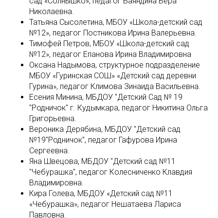
сад «Солнышко», педагог Баяндина Вера
Николаевна.
Татьяна Сысолетина, МБОУ «Школа-детский сад
№12», педагог Постникова Ирина Валерьевна.
Тимофей Петров, МБОУ «Школа-детский сад
№12», педагог Епанова Ирина Владимировна
Оксана Надымова, структурное подразделение
МБОУ «Гуринская СОШ» «Детский сад деревни
Гурина», педагог Климова Зинаида Васильевна.
Есения Минина, МБДОУ "Детский Сад № 19
"Родничок" г. Кудымкара, педагог Никитина Ольга
Григорьевна.
Вероника Дерябина, МБДОУ "Детский сад
№19"Родничок", педагог Гафурова Ирина
Сергеевна.
Яна Швецова, МБДОУ "Детский сад №11
"Чебурашка", педагог Колесниченко Клавдия
Владимировна.
Кира Голева, МБДОУ «Детский сад №11
«Чебурашка», педагог Нешатаева Лариса
Павловна.