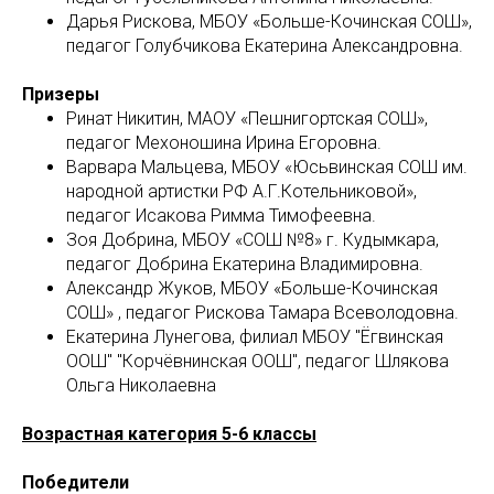
Дарья Рискова, МБОУ «Больше-Кочинская СОШ»,
педагог Голубчикова Екатерина Александровна.
Призеры
Ринат Никитин, МАОУ «Пешнигортская СОШ»,
педагог Мехоношина Ирина Егоровна.
Варвара Мальцева, МБОУ «Юсьвинская СОШ им.
народной артистки РФ А.Г.Котельниковой»,
педагог Исакова Римма Тимофеевна.
Зоя Добрина, МБОУ «СОШ №8» г. Кудымкара,
педагог Добрина Екатерина Владимировна.
Александр Жуков, МБОУ «Больше-Кочинская
СОШ» , педагог Рискова Тамара Всеволодовна.
Екатерина Лунегова, филиал МБОУ "Ёгвинская
ООШ" "Корчёвнинская ООШ", педагог Шлякова
Ольга Николаевна
Возрастная категория 5-6 классы
Победители