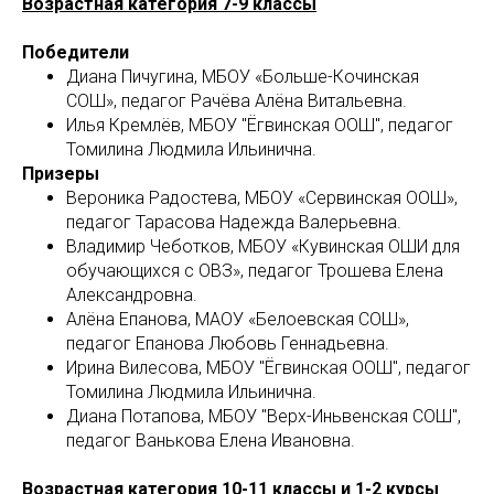
Возрастная категория 7-9 классы
Победители
Диана Пичугина, МБОУ «Больше-Кочинская
СОШ», педагог Рачёва Алёна Витальевна.
Илья Кремлёв, МБОУ "Ёгвинская ООШ", педагог
Томилина Людмила Ильинична.
Призеры
Вероника Радостева, МБОУ «Сервинская ООШ»,
педагог Тарасова Надежда Валерьевна.
Владимир Чеботков, МБОУ «Кувинская ОШИ для
обучающихся с ОВЗ», педагог Трошева Елена
Александровна.
Алёна Епанова, МАОУ «Белоевская СОШ»,
педагог Епанова Любовь Геннадьевна.
Ирина Вилесова, МБОУ "Ёгвинская ООШ", педагог
Томилина Людмила Ильинична.
Диана Потапова, МБОУ "Верх-Иньвенская СОШ",
педагог Ванькова Елена Ивановна.
Возрастная категория 10-11 классы и 1-2 курсы