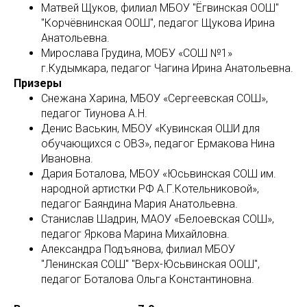
Матвей Щуков, филиал МБОУ "Ёгвинская ООШ"
"Корчёвнинская ООШ", педагог Щукова Ирина
Анатольевна.
Мирослава Грудина, МОБУ «СОШ №1»
г.Кудымкара, педагог Чагина Ирина Анатольевна.
Призеры
Снежана Харина, МБОУ «Сергеевская СОШ»,
педагог Тиунова А.Н.
Денис Васькин, МБОУ «Кувинская ОШИ для
обучающихся с ОВЗ», педагог Ермакова Нина
Ивановна.
Дария Боталова, МБОУ «Юсьвинская СОШ им.
народной артистки РФ А.Г.Котельниковой»,
педагог Баяндина Мария Анатольевна.
Станислав Шадрин, МАОУ «Белоевская СОШ»,
педагог Яркова Марина Михайловна.
Александра Подъянова, филиал МБОУ
"Ленинская СОШ" "Верх-Юсьвинская ООШ",
педагог Боталова Ольга Константиновна.