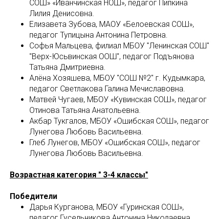
СОШ» «Иванчинская НОШ», педагог Пипкина
Лилия Денисовна.
Елизавета Зубова, МАОУ «Белоевская СОШ»,
педагог Тупицына Антонина Петровна.
Софья Мальцева, филиал МБОУ "Ленинская СОШ"
"Верх-Юсьвинская ООШ", педагог Подъянова
Татьяна Дмитриевна.
Алёна Хозяшева, МБОУ "СОШ №2" г. Кудымкара,
педагог Светлакова Галина Мечиславовна.
Матвей Чугаев, МБОУ «Кувинская СОШ», педагог
Отинова Татьяна Анатольевна.
Акбар Тукгалов, МБОУ «Ошибская СОШ», педагог
Лунегова Любовь Васильевна.
Глеб Лунегов, МБОУ «Ошибская СОШ», педагог
Лунегова Любовь Васильевна.
Возрастная категория " 3-4 классы"
Победители
Дарья Курганова, МБОУ «Гуринская СОШ»,
педагог Гусельникова Антонина Николаевна.