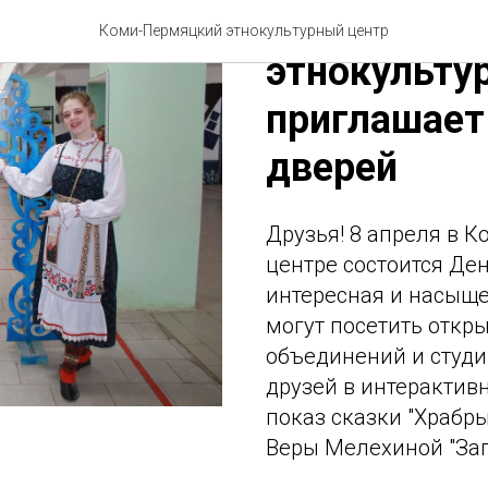
Коми-Перм
Коми-Пермяцкий этнокультурный центр
этнокульту
приглашает
дверей
Друзья! 8 апреля в 
центре состоится Де
интересная и насыщ
могут посетить откр
объединений и студи
друзей в интерактивн
показ сказки "Храбр
Веры Мелехиной "Зап