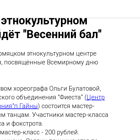
! В Коми-
этнокультурном
дёт "Весенний бал"
рмяцком этнокультурном центре
я, посвящённые Всемирному дню
твом хореографа Ольги Булатовой,
ского объединения "Фиеста" (
Центр
ония"п.Гайны
) состоится мастер-
им танцам. Участники мастер-класса
а и фокстрота.
мастер-класс - 200 рублей.