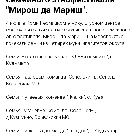
"Мирош да Мариш".
4 июля в Коми-Пермяцком этнокультурном центре
состоялся очный этап межмуниципального семейного
этнофестиваля "Мирош да Мариш". На мероприятие
приехали семьи из четырех муниципалитетов округа.
Семья Боталовых, команда "КЛЁВӧй семейка", г.
Кудымкар.
Семья Павловых, команда "Сепольчи", д. Сеполь,
Кочёвский МО.
Семья Чугаевых, команда "Пчёлки", с. Кува.
Семья Тукачёвых, команда "Сола Пель",
д.Кузьмино,Юсьвинский МО.
Семья Рисковых, команда "Тыр доз", г. Кудымкар.