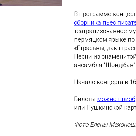
В программе концер
сборника пьес писат
театрализованное му
пермяцком языке по
«Гӧтрасьны, дак гӧтра
Песни из знаменитой
ансамбля "Шондібан"
Начало концерта в 16
Билеты
можно приоб
или Пушкинской карт
Фото Елены Мехонош