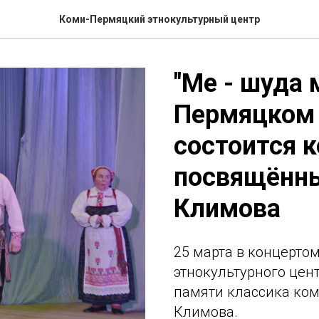
Коми-Пермяцкий этнокультурный центр
"Ме - шуда 
Пермяцком 
состоится к
посвящённы
Климова
25 марта в концерто
этнокультурного цен
памяти классика ко
Климова.