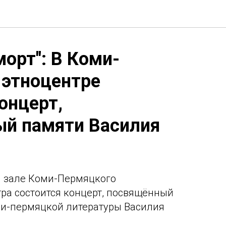
морт": В Коми-
этноцентре
онцерт,
й памяти Василия
м зале Коми-Пермяцкого
тра состоится концерт, посвящённый
ми-пермяцкой литературы Василия