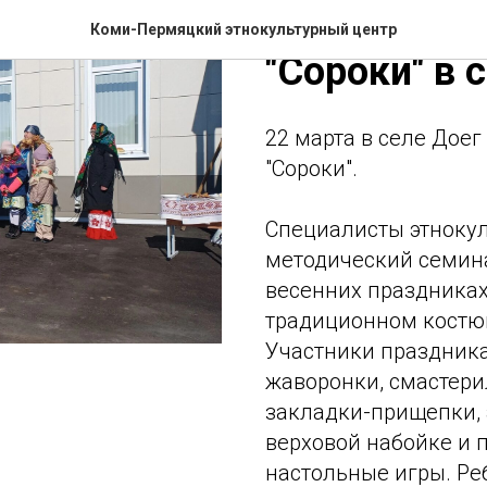
Фольклорн
Коми-Пермяцкий этнокультурный центр
"Сороки" в 
22 марта в селе Дое
"Сороки".
Специалисты этнокул
методический семина
весенних праздниках
традиционном костю
Участники праздник
жаворонки, смастери
закладки-прищепки, 
верховой набойке и 
настольные игры. Р