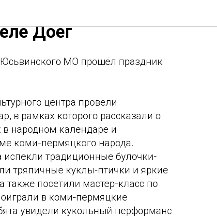
ый праздник
селе Доег
г Юсьвинского МО прошёл праздник
ьтурного центра провели
р, в рамках которого рассказали о
 в народном календаре и
ме коми-пермяцкого народа.
а испекли традиционные булочки-
ли тряпичные куклы-птички и яркие
а также посетили мастер-класс по
поиграли в коми-пермяцкие
ебята увидели кукольный перформанс