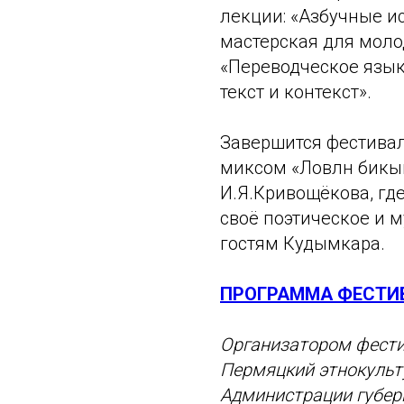
лекции: «Азбучные и
мастерская для моло
«Переводческое язык
текст и контекст».
Завершится фестива
миксом «Ловлӧн бикы
И.Я.Кривощёкова, гд
своё поэтическое и 
гостям Кудымкара.
ПРОГРАММА ФЕСТИ
Организатором фести
Пермяцкий этнокульт
Администрации губер