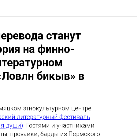
перевода станут
ория на финно-
итературном
Ловлӧн бикыв» в
мяцком этнокультурном центре
рский литературный фестиваль
мя души)
. Гостями и участниками
эты, прозаики, барды из Пермского