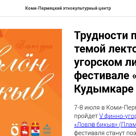
Коми-Пермяцкий этнокультурный центр
Трудности 
темой лект
угорском л
фестивале «
Кудымкаре
7-8 июля в Коми-Пер
пройдет
V финно-уго
«Ловлӧн бикыв» (Пла
фестиваля станут по