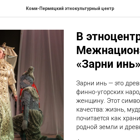
Коми-Пермяцкий этнокультурный центр
В этноцент
Межнацион
«Зарни инь
Зарни инь — это дре
финно-угорских нар
женщину. Этот симво
качества: жизнь, муд
почитается как храни
родной земли и древ