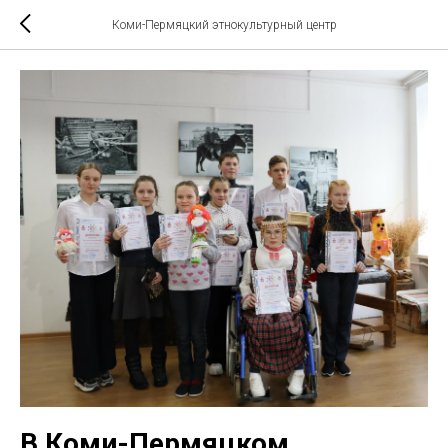
Коми-Пермяцкий этнокультурный центр
В Коми-Пермяцком