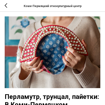
Коми-Пермяцкий этнокультурный центр
Перламутр, трунцал, пайетки:
В Коми-Пермяцком