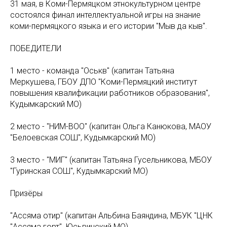
31 мая, в Коми-Пермяцком этнокультурном центре
состоялся финал интеллектуальной игры на знание
коми-пермяцкого языка и его истории "Мыв да кыв".
ПОБЕДИТЕЛИ
1 место - команда "Оськӧв" (капитан Татьяна
Меркушева, ГБОУ ДПО "Коми-Пермяцкий институт
повышения квалификации работников образования",
Кудымкарский МО)
2 место - "НИМ-ВОО" (капитан Ольга Канюкова, МАОУ
"Белоевская СОШ", Кудымкарский МО)
3 место - "МИГ" (капитан Татьяна Гусельникова, МБОУ
"Гуринская СОШ", Кудымкарский МО)
Призёры
"Ассяма отир" (капитан Альбина Баяндина, МБУК "ЦНК
"Ассяма горт", Юсьвинский МО)