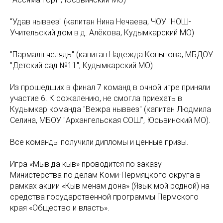
"Удав ныввез" (капитан Нина Нечаева, ЧОУ "НОШ-
Учительский дом в д. Алёкова, Кудымкарский МО)
"Пармалӧн челядь" (капитан Надежда Копытова, МБДОУ
"Детский сад №11", Кудымкарский МО)
Из прошедших в финал 7 команд в очной игре приняли
участие 6. К сожалению, не смогла приехать в
Кудымкар команда "Вежӧра ныввез" (капитан Людмила
Селина, МБОУ "Архангельская СОШ", Юсьвинский МО).
Все команды получили дипломы и ценные призы.
Игра «Мыв да кыв» проводится по заказу
Министерства по делам Коми-Пермяцкого округа в
рамках акции «Кыв менам дона» (Язык мой родной) на
средства государственной программы Пермского
края «Общество и власть».