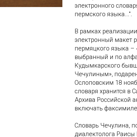
электронного словар
пермского языка...".
В рамках реализации
электронный макет р
пермяцкого языка – 
выбранный и по алф
Кудымкарского бывш
Чечулиным», подаре
Ослоповским 18 ноябр
словаря хранится в 
Архива Российской а
включать факсимиле
Словарь Чечулина, п
диалектолога Раисы 