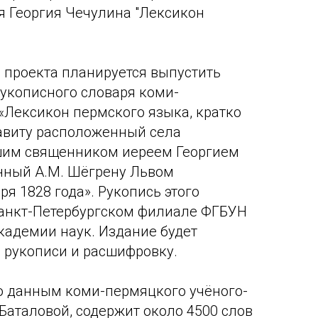
я Георгия Чечулина "Лексикон
 проекта планируется выпустить
укописного словаря коми-
«Лексикон пермского языка, кратко
авиту расположенный села
им священником иереем Георгием
нный А.М. Шёгрену Львом
я 1828 года». Рукопись этого
Санкт-Петербургском филиале ФГБУН
кадемии наук. Издание будет
 рукописи и расшифровку.
о данным коми-пермяцкого учёного-
Баталовой, содержит около 4500 слов