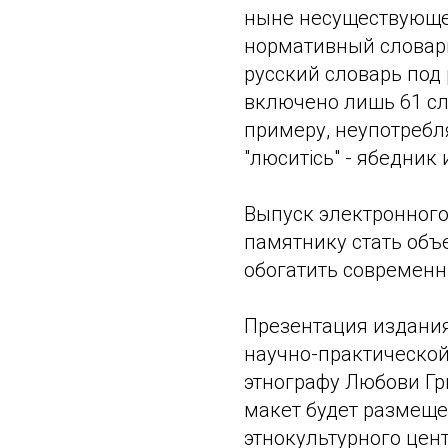
ныне несуществующег
нормативный словарь
русский словарь под 
включено лишь 61 сло
примеру, неупотребля
"люситiсь" - ябедник и
Выпуск электронног
памятнику стать объ
обогатить современ
Презентация издания
научно-практическо
этнографу Любови Г
макет будет размеще
этнокультурного цен