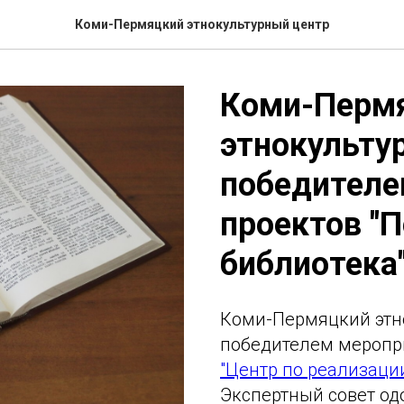
Коми-Пермяцкий этнокультурный центр
Коми-Перм
этнокульту
победителе
проектов "
библиотека
Коми-Пермяцкий этн
победителем меропр
"Центр по реализаци
Экспертный совет од