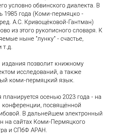
о условно обвинского диалекта. В
 1985 года (Коми-пермяцко -
ред. А.С. Кривощёковой-Гантман)
во из этого рукописного словаря. К
емые ныне "лунку" - счастье,
 т.д.
о издания позволит книжному
ектом исследований, а также
ный коми-пермяцкий язык.
 планируется осенью 2023 года - на
й конференции, посвящённой
рибовой. В дальнейшем электронный
н на сайтах Коми-Пермяцкого
тра и СПбФ АРАН.