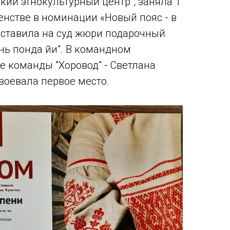
ий этнокультурный центр", заняла 1
енстве в номинации «Новый пояс - в
дставила на суд жюри подарочный
нь понда йи". В командном
ве команды "Хоровод" - Светлана
воевала первое место.