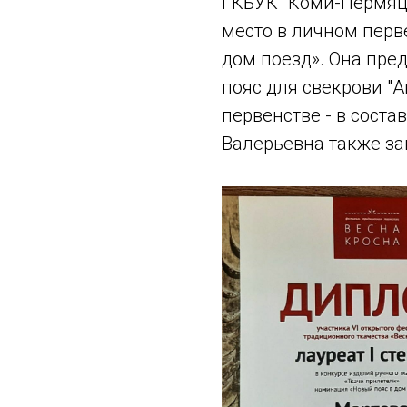
ГКБУК "Коми-Пермяцк
место в личном перв
дом поезд». Она пре
пояс для свекрови "А
первенстве - в соста
Валерьевна также за