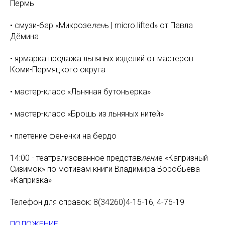
Пермь
• смузи-бар «Микрозе
лен
ь | micro.lifted» от Павла
Дёмина
• ярмарка продажа льняных изделий от мастеров
Коми-Пермяцкого округа
• мастер-класс «Льняная бутоньерка»
• мастер-класс «Брошь из льняных нитей»
• плетение фенечки на бердо
14:00 - театрализованное представ
лен
ие «Капризный
Сизимок» по мотивам книги Владимира Воробьёва
«Капризка»
Телефон для справок: 8(34260)4-15-16, 4-76-19
ПОЛОЖЕНИЕ