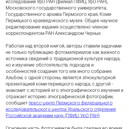
исследований УрО РАН (филиал ПФИЦ УрО РАН),
Московского государственного университета,
Государственного архива Пермского края, Коми-
Пермяцкого краеведческого музея. Общее научное
редактирование издания осуществлено членом-
корреспондентом РАН Александром Черных.
Работая над второй книгой, авторы ставили задачами
не только публикацию фотоматериалов как важного
источника сведений о традиционной культуре народа,
но и изучение обстоятельств, подходов и
особенностей создания того или иного собрания.
Альбом, с одной стороны, является этнокультурной
презентацией коми-пермяцкого народа, с другой -
знакомит с историей его этнографического изучения и
отражает историю этнографической фотографии,
сообщает
пресс-центр Пермского федерального
исследовательского центра Уральского отделения
Российской академии наук (ПФИЦ УрО РАН)
.
Основная часть фотоснимков была сделана во время