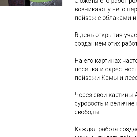
Сюжеты его работ ро
возникают у него пе
пейзаж с облаками и
В день открытия уча
созданием этих работ
На его картинах час
посёлка и окрестнос
пейзажи Камы и лесо
Через свои картины 
суровость и величие
свободы.
Каждая работа создае