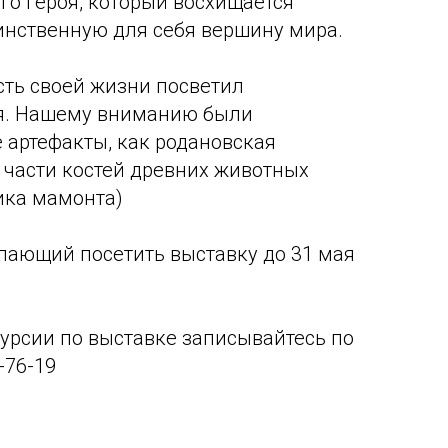
го героя, который восхищается
инственную для себя вершину мира.
ть своей жизни посветил
я. Нашему вниманию были
 артефакты, как родановская
и части костей древних животных
чика мамонта)
лающий посетить выставку до 31 мая
урсии по выставке записывайтесь по
-76-19