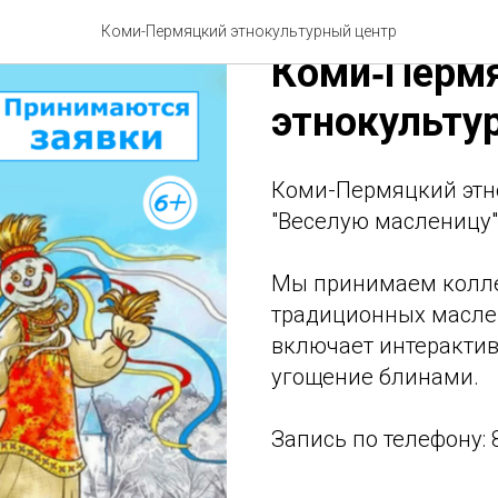
Масленичны
Коми-Пермяцкий этнокультурный центр
Коми‑Перм
этнокульту
Коми-Пермяцкий этн
"Веселую масленицу" 
Мы принимаем колле
традиционных масле
включает интеракти
угощение блинами.
Запись по телефону: 