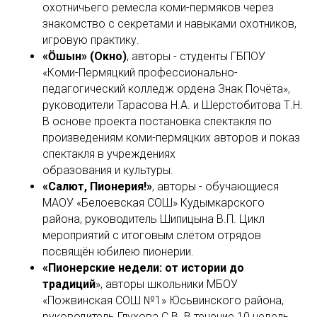
охотничьего ремесла коми-пермяков через
знакомство с секретами и навыками охотников,
игровую практику.
«Ӧшын» (Окно)
, авторы - студенты ГБПОУ
«Коми-Пермяцкий профессионально-
педагогический колледж ордена Знак Почёта»,
руководители Тарасова Н.А. и Шерстобитова Т.Н.
В основе проекта постановка спектакля по
произведениям коми-пермяцких авторов и показ
спектакля в учреждениях
образования и культуры.
«Салют, Пионерия!»
, авторы - обучающиеся
МАОУ «Белоевская СОШ» Кудымкарского
района, руководитель Шипицына В.П. Цикл
мероприятий с итоговым слётом отрядов
посвящён юбилею пионерии.
«Пионерские недели: от истории до
традиций
», авторы школьники МБОУ
«Пожвинская СОШ №1» Юсьвинского района,
руководитель Глухова С.В. В течение 10 недель