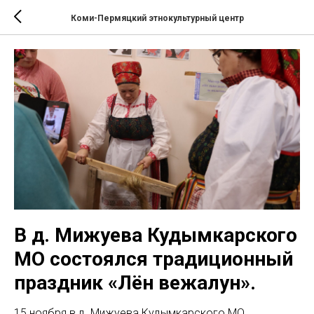
Коми-Пермяцкий этнокультурный центр
В д. Мижуева Кудымкарского
МО состоялся традиционный
праздник «Лён вежалун».
15 ноября в д. Мижуева Кудымкарского МО